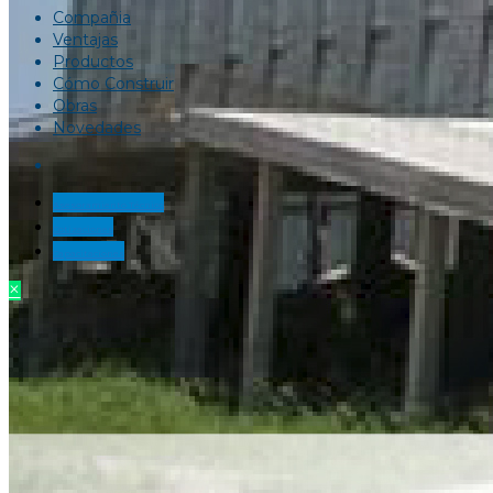
Compañia
Ventajas
Productos
Cómo Construir
Obras
Novedades
Asesoramiento Técnico
Cotizaciones
Capacitaciones
×