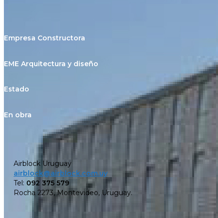
Empresa Constructora
EME Arquitectura y diseño
Estado
En obra
Airblock Uruguay
airblock@airblock.com.uy
Tel:
092 375 579
Rocha 2273, Montevideo, Uruguay.